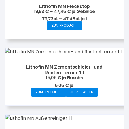
Lithofin MN Fleckstop
19,93
€
–
47,45
€
je Gebinde
79,73
€
–
47,45
€
je
l
ZUM PRODUKT...
Dieses
Produkt
weist
mehrere
Varianten
auf.
Lithofin MN Zementschleier- und
Die
Rostentferner 1 l
Optionen
15,05
€
je Flasche
können
15,05
€
je
l
auf
ZUM PRODUKT...
JETZT KAUFEN
der
Produktseite
gewählt
werden