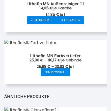
Lithofin MN Außenreiniger 1 l
14,85
€
je Flasche
14,85
€
je
l
ZUM PRODUKT...
JETZT KAUFEN
Lithofin MN Farbvertiefer
25,88
€
–
118,17
€
je Gebinde
25,88
€
–
23,63
€
je
l
ZUM PRODUKT...
Dieses
Produkt
weist
mehrere
ÄHNLICHE PRODUKTE
Varianten
auf.
Die