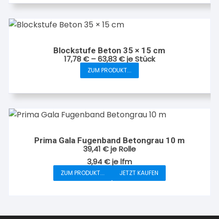
Blockstufe Beton 35 × 15 cm
17,78
€
–
63,83
€
je Stück
ZUM PRODUKT...
Dieses
Produkt
weist
mehrere
Varianten
auf.
Prima Gala Fugenband Betongrau 10 m
Die
39,41
€
je Rolle
Optionen
3,94
€
je
lfm
können
ZUM PRODUKT...
JETZT KAUFEN
auf
der
Produktseite
gewählt