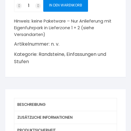
Granit
IN DEN WARENKORB
Blockstufe
grau
Hinweis:
keine Paketware – Nur Anlieferung mit
geflammt
Eigenfuhrpark in Lieferzone 1 + 2 (siehe
35
Versandarten)
x
15
Artikelnummer:
n. v.
cm
Kategorie:
Randsteine, Einfassungen und
Menge
Stufen
BESCHREIBUNG
ZUSÄTZLICHE INFORMATIONEN
PRODUKTSICHERHEIT