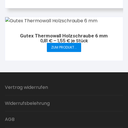
auf
der
Produktseite
gewählt
werden
Gutex Thermowall Holzschraube 6 mm
0,81
€
–
1,55
€
je Stück
ZUM PRODUKT...
Dieses
Produkt
weist
mehrere
Varianten
auf.
Vertrag widerrufen
Die
Optionen
Widerrufsbelehrung
können
auf
der
AGB
Produktseite