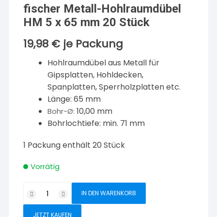
fischer Metall-Hohlraumdübel
HM 5 x 65 mm 20 Stück
19,98
€
je Packung
Hohlraumdübel aus Metall für
Gipsplatten, Hohldecken,
Spanplatten, Sperrholzplatten etc.
Länge: 65 mm
10,00 mm
Bohr-Ø:
Bohrlochtiefe: min. 71 mm
1 Packung enthält 20 Stück
Vorrätig
fischer
IN DEN WARENKORB
Metall-
Hohlraumdübel
JETZT KAUFEN