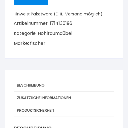
HM
5
Hinweis:
Paketware (DHL-Versand möglich)
x
Artikelnummer:
1714130196
65
mm
Kategorie:
Hohlraumdübel
20
Marke:
fischer
Stück
Menge
BESCHREIBUNG
ZUSÄTZLICHE INFORMATIONEN
PRODUKTSICHERHEIT