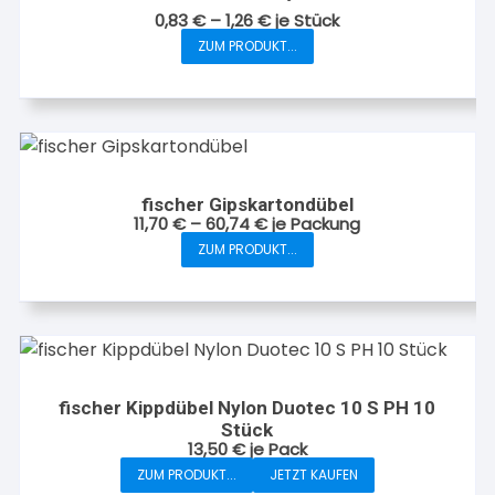
0,83
€
–
1,26
€
je
Stück
ZUM PRODUKT...
Dieses
Produkt
weist
mehrere
Varianten
auf.
fischer Gipskartondübel
Die
11,70
€
–
60,74
€
je Packung
Optionen
ZUM PRODUKT...
Dieses
können
Produkt
auf
weist
der
mehrere
Produktseite
Varianten
gewählt
auf.
werden
fischer Kippdübel Nylon Duotec 10 S PH 10
Die
Stück
Optionen
13,50
€
je Pack
können
ZUM PRODUKT...
JETZT KAUFEN