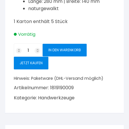
Länge: 280 mm | Breite: 140 mm
naturgewalkt
1 Karton enthält 5 Stück
Vorrätig
Triuso
IN DEN WARENKORB
Filzbelag
140
JETZT KAUFEN
x
280
Hinweis:
Paketware (DHL-Versand möglich)
mm
Artikelnummer:
1819190009
10
mm
Kategorie:
Handwerkzeuge
Menge