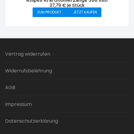
Knipex Kraftmonierzange 300 mm
Die
37,79
€
je Stück
Optionen
ZUM PRODUKT...
JETZT KAUFEN
können
auf
der
Produktseite
gewählt
werden
Vertrag widerrufen
Widerrufsbelehrung
AGB
Impressum
Datenschutzerklärung