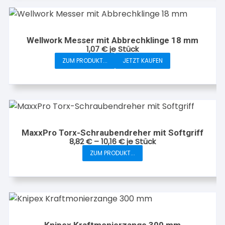
Wellwork Messer mit Abbrechklinge 18 mm
1,07
€
je Stück
ZUM PRODUKT...
JETZT KAUFEN
MaxxPro Torx-Schraubendreher mit Softgriff
8,82
€
–
10,16
€
je Stück
ZUM PRODUKT...
Dieses
Produkt
weist
mehrere
Varianten
auf.