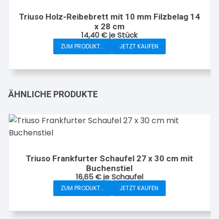
Die
Triuso Holz-Reibebrett mit 10 mm Filzbelag 14
Optionen
x 28 cm
können
14,40
€
je Stück
auf
ZUM PRODUKT...
JETZT KAUFEN
der
Produktseite
gewählt
werden
ÄHNLICHE PRODUKTE
Triuso Frankfurter Schaufel 27 x 30 cm mit
Buchenstiel
16,65
€
je Schaufel
ZUM PRODUKT...
JETZT KAUFEN