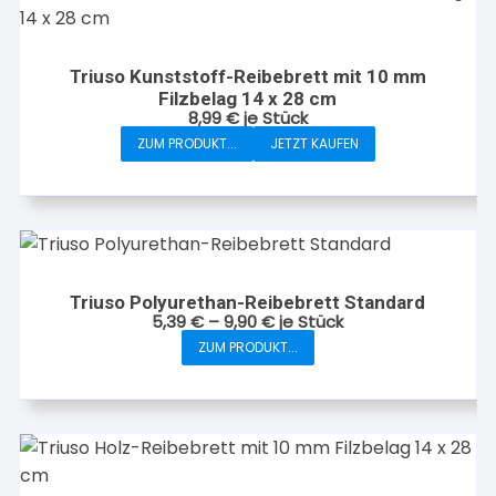
Triuso Kunststoff-Reibebrett mit 10 mm
Filzbelag 14 x 28 cm
8,99
€
je Stück
ZUM PRODUKT...
JETZT KAUFEN
Triuso Polyurethan-Reibebrett Standard
5,39
€
–
9,90
€
je Stück
ZUM PRODUKT...
Dieses
Produkt
weist
mehrere
Varianten
auf.