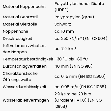
Polyethylen hoher Dichte
Material Noppenbahn
(HDPE)
Material Geotextil
Polypropylen (grau)
Material Gleitfolie
Schwarz
Noppenhöhe
ca. 10 mm
Druckfestigkeit
ca. 250 kN/m² (EN ISO 604)
Luftvolumen zwischen
ca. 7,9 l/m²
den Noppen
Temperaturbeständigkeit
–30 °C bis +80 °C
Durchschlagverhalten
40 mm (EN ISO 918)
Charakteristische
ca. 0,15 mm (EN ISO 12956)
Öffnungsweite
Wasserdurchlässigkeit
ca. 0,08 m/s (EN ISO 11058)
2,9 l/s·m bei 20 kPa
Wasserableitvermögen
(Gradient i = 1,0) (EN ISO
12958)