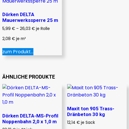
Dörken DELTA
Mauerwerkssperre 25 m
5,99
€
–
26,03
€
je Rolle
2,08
€
je
m²
Dieses
zum Produkt...
Produkt
weist
mehrere
Varianten
ÄHNLICHE PRODUKTE
auf.
Die
Optionen
können
Maxit ton 905 Trass-
auf
Dränbeton 30 kg
Dörken DELTA-MS-Profil
der
Noppenbahn 2,0 x 1,0 m
12,14
€
je Sack
Produktseite