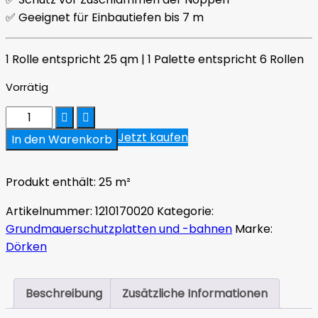
✅ Geeignet für Einbautiefen bis 7 m
1 Rolle entspricht 25 qm | 1 Palette entspricht 6 Rollen
Vorrätig
Dörken
DELTA
Jetzt kaufen
In den Warenkorb
X-
DRAIN
Produkt enthält: 25
m²
Noppenbahn
12,5
Artikelnummer:
1210170020
Kategorie:
m
Grundmauerschutzplatten und -bahnen
Marke:
×
Dörken
2,00
m
Menge
Beschreibung
Zusätzliche Informationen