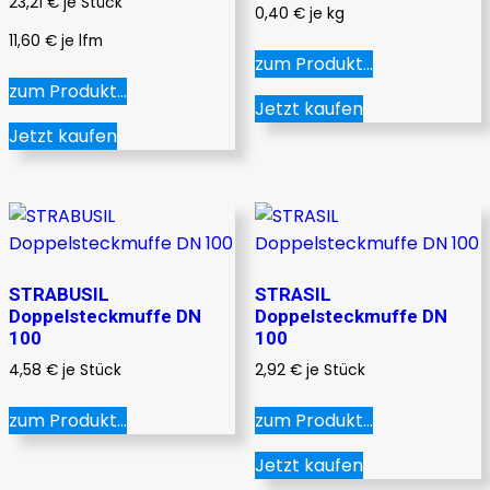
23,21
€
je Stück
0,40
€
je
kg
gewählt
11,60
€
je
lfm
werden
zum Produkt...
zum Produkt...
Jetzt kaufen
Jetzt kaufen
STRABUSIL
STRASIL
Doppelsteckmuffe DN
Doppelsteckmuffe DN
100
100
4,58
€
je Stück
2,92
€
je Stück
zum Produkt...
zum Produkt...
Jetzt kaufen