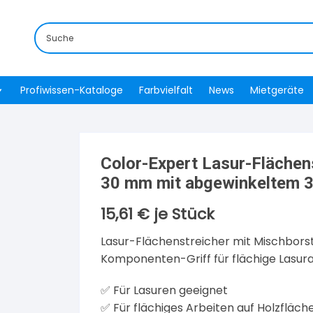
Profiwissen-Kataloge
Farbvielfalt
News
Mietgeräte
Color-Expert Lasur-Flächen
30 mm mit abgewinkeltem 3
15,61
€
je Stück
Lasur-Flächenstreicher mit Mischbor
Komponenten-Griff für flächige Lasura
✅ Für Lasuren geeignet
✅ Für flächiges Arbeiten auf Holzfläch