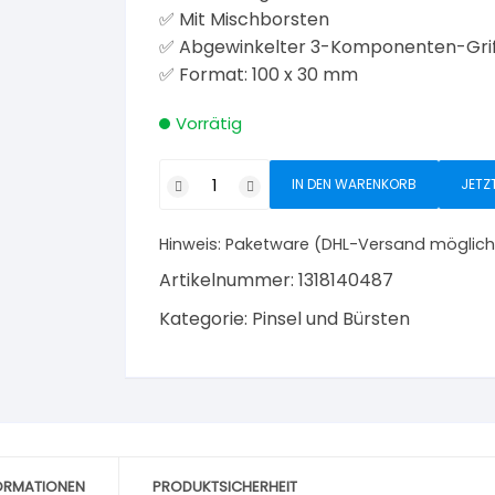
✅ Mit Mischborsten
✅ Abgewinkelter 3-Komponenten-Gri
✅ Format: 100 x 30 mm
Vorrätig
Color-
IN DEN WARENKORB
JETZ
Expert
Lasur-
Hinweis:
Paketware (DHL-Versand möglich
Flächenstreicher
WoodStar
Artikelnummer:
1318140487
100
Kategorie:
Pinsel und Bürsten
x
30
mm
mit
abgewinkeltem
3K-
FORMATIONEN
PRODUKTSICHERHEIT
Griff