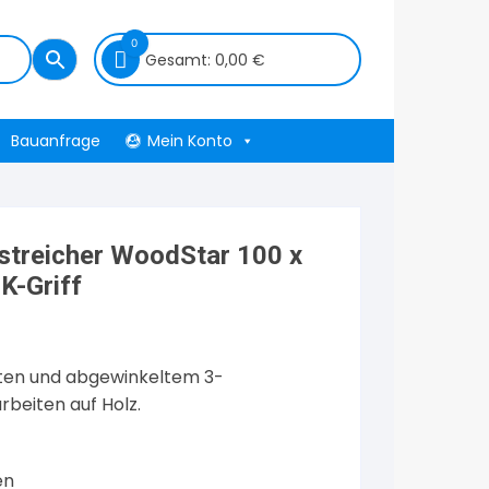
0
Gesamt:
0,00
€
Bauanfrage
Mein Konto
streicher WoodStar 100 x
K-Griff
sten und abgewinkeltem 3-
rbeiten auf Holz.
en