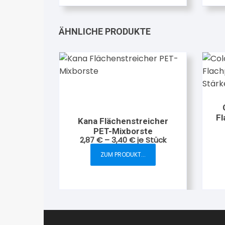
weist
mehrere
Varianten
ÄHNLICHE PRODUKTE
auf.
Die
Optionen
können
auf
der
Produktseite
Fl
Kana Flächenstreicher
gewählt
PET-Mixborste
werden
2,87
€
–
3,40
€
je Stück
ZUM PRODUKT...
Dieses
Produkt
weist
mehrere
Varianten
auf.