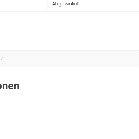
Abgewinkelt
rt
onen