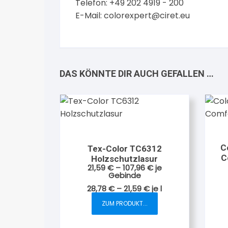
Telefon: +49 202 4919 - 200
E-Mail:
colorexpert@ciret.eu
DAS KÖNNTE DIR AUCH GEFALLEN …
C
Tex-Color TC6312
C
Holzschutzlasur
21,59
€
–
107,96
€
je
Gebinde
28,78
€
–
21,59
€
je
l
ZUM PRODUKT...
Dieses
Produkt