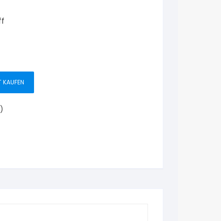
ff
T KAUFEN
)