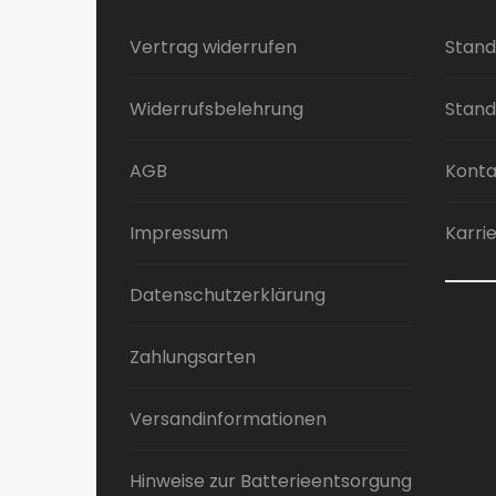
Die
Optionen
Vertrag widerrufen
Stand
können
auf
Widerrufsbelehrung
Stand
der
Produktseite
AGB
Konta
gewählt
werden
Impressum
Karri
Datenschutzerklärung
Zahlungsarten
Versandinformationen
Hinweise zur Batterieentsorgung