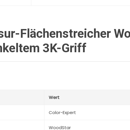
Menge
sur-Flächenstreicher W
keltem 3K-Griff
Wert
Color-Expert
WoodStar