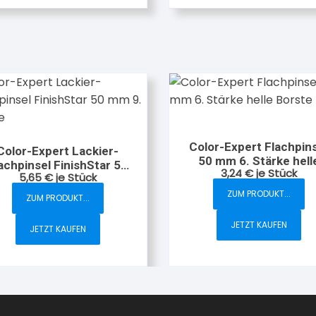
Color-Expert Flachpin
Color-Expert Lackier-
50 mm 6. Stärke hell
achpinsel FinishStar 50
3,24
€
je Stück
Borste
5,65
€
je Stück
mm 9. Stärke
ZUM PRODUKT...
ZUM PRODUKT...
JETZT KAUFEN
JETZT KAUFEN