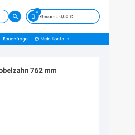
0
Gesamt:
0,00
€
Bauanfrage
Mein Konto
Hobelzahn 762 mm