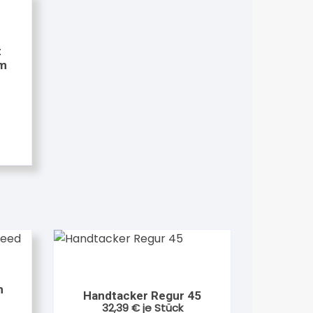
t
mm
h
Handtacker Regur 45
32,39
€
je Stück