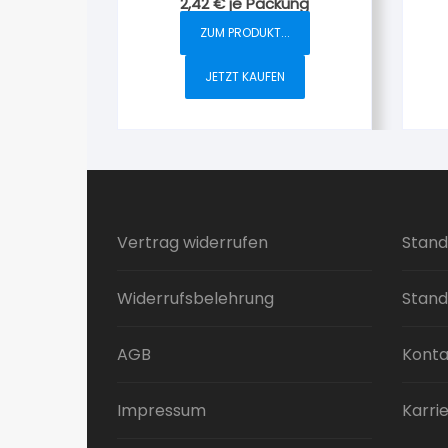
2,42
€
je Packung
ZUM PRODUKT...
JETZT KAUFEN
Vertrag widerrufen
Stand
Widerrufsbelehrung
Stand
AGB
Konta
Impressum
Karri