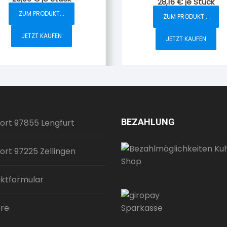
28,16
€
je Stück
ZUM PRODUKT...
ZUM PRODUKT...
JETZT KAUFEN
JETZT KAUFEN
BEZAHLUNG
ort 97855 Lengfurt
ort 97225 Zellingen
ktformular
ere