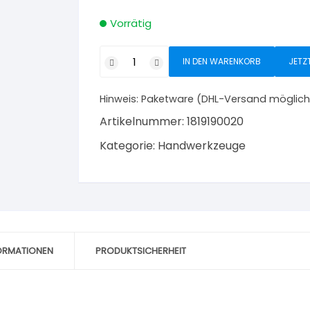
Vorrätig
Sägeblatt
IN DEN WARENKORB
JETZ
für
Bügelsägen
Hinweis:
Paketware (DHL-Versand möglich
Hobelzahn
762
Artikelnummer:
1819190020
mm
Kategorie:
Handwerkzeuge
Menge
FORMATIONEN
PRODUKTSICHERHEIT