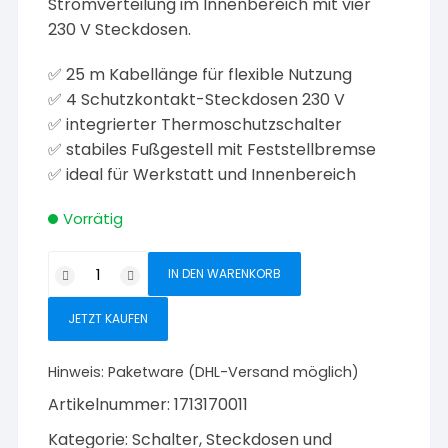
Stromverteilung im Innenbereich mit vier
230 V Steckdosen.
✅ 25 m Kabellänge für flexible Nutzung
✅ 4 Schutzkontakt-Steckdosen 230 V
✅ integrierter Thermoschutzschalter
✅ stabiles Fußgestell mit Feststellbremse
✅ ideal für Werkstatt und Innenbereich
Vorrätig
as-
IN DEN WARENKORB
Schwabe
Kabeltrommel
JETZT KAUFEN
PVC
25
Hinweis:
Paketware (DHL-Versand möglich)
m
Artikelnummer:
1713170011
4
Steckdosen
Kategorie:
Schalter, Steckdosen und