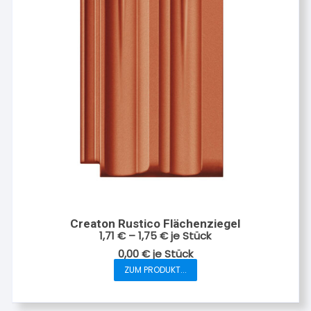
Creaton Rustico Flächenziegel
1,71
€
–
1,75
€
je Stück
0,00
€
je
Stück
ZUM PRODUKT...
Dieses
Produkt
weist