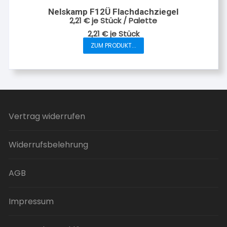
Nelskamp F12Ü Flachdachziegel
2,21
€
je Stück / Palette
2,21
€
je
Stück
ZUM PRODUKT...
Dieses
Produkt
weist
mehrere
Varianten
auf.
Vertrag widerrufen
Die
Optionen
Widerrufsbelehrung
können
auf
der
AGB
Produktseite
gewählt
Impressum
werden