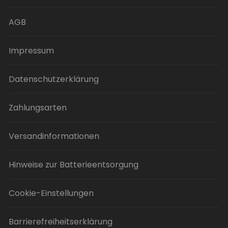
auf
der
AGB
Produktseite
gewählt
Impressum
werden
Datenschutzerklärung
Zahlungsarten
Versandinformationen
Hinweise zur Batterieentsorgung
Cookie-Einstellungen
Barrierefreiheitserklärung