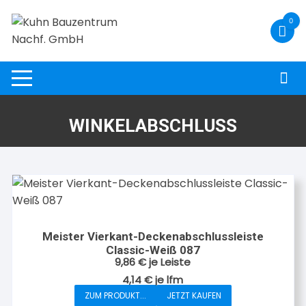
Zum
0
Inhalt
springen
WINKELABSCHLUSS
Meister Vierkant-Deckenabschlussleiste
Classic-Weiß 087
9,86
€
je Leiste
4,14
€
je
lfm
ZUM PRODUKT...
JETZT KAUFEN