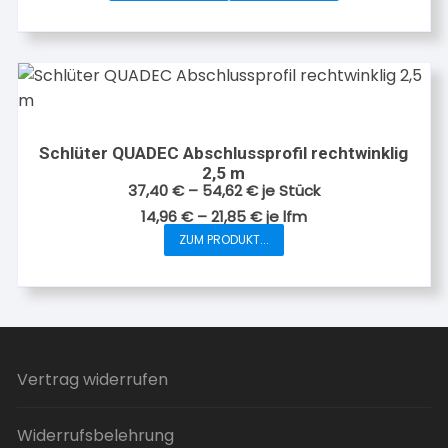
Schlüter QUADEC Abschlussprofil rechtwinklig
2,5 m
37,40
€
–
54,62
€
je Stück
14,96
€
–
21,85
€
je
lfm
ZUM PRODUKT...
Dieses
Produkt
weist
mehrere
Varianten
auf.
Vertrag widerrufen
Die
Optionen
Widerrufsbelehrung
können