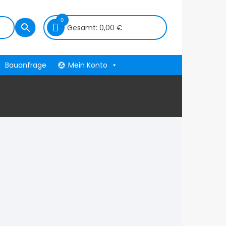
0
Gesamt:
0,00
€
Bauanfrage
Mein Konto