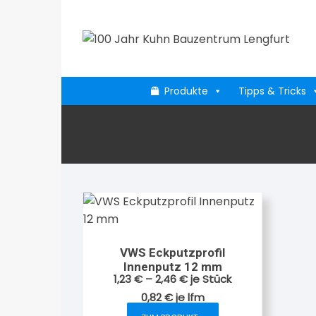
Zum
Inhalt
springen
Produkte
Tipps & Tricks
VWS Eckputzprofil
Innenputz 12 mm
1,23
€
–
2,46
€
je Stück
0,82
€
je
lfm