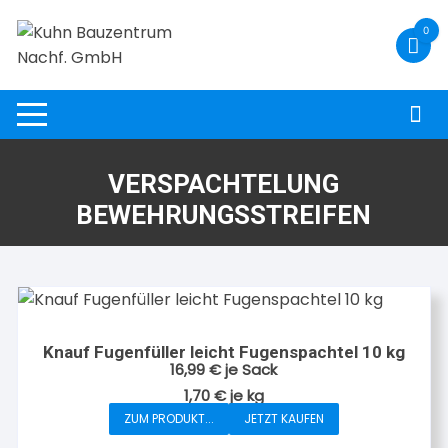
Zum
0
Inhalt
springen
VERSPACHTELUNG
BEWEHRUNGSSTREIFEN
Knauf Fugenfüller leicht Fugenspachtel 10 kg
16,99
€
je Sack
1,70
€
je
kg
ZUM PRODUKT...
JETZT KAUFEN