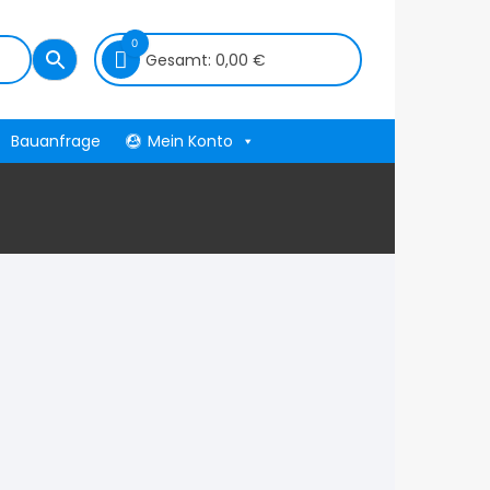
0
Gesamt:
0,00
€
Bauanfrage
Mein Konto