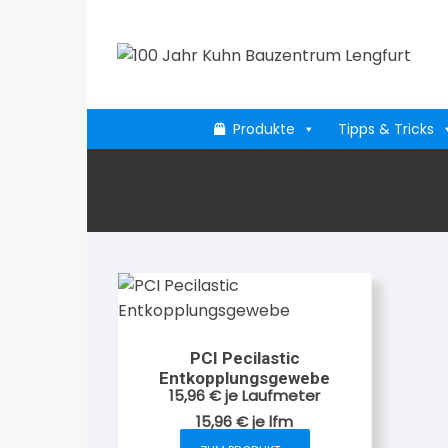
Zum
Inhalt
springen
Produkte
Tipps & Tricks
PCI Pecilastic
Entkopplungsgewebe
15,96
€
je Laufmeter
15,96
€
je
lfm