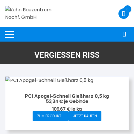
Zum
0
Inhalt
springen
VERGIESSEN RISS
PCI Apogel-Schnell Gießharz 0,5 kg
53,34
€
je Gebinde
106,67
€
je
kg
ZUM PRODUKT...
JETZT KAUFEN