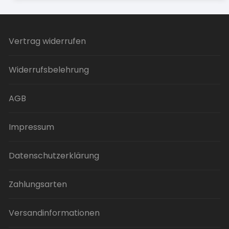
mehrere
Varianten
auf.
Vertrag widerrufen
Die
Optionen
Widerrufsbelehrung
können
auf
der
AGB
Produktseite
gewählt
Impressum
werden
Datenschutzerklärung
Zahlungsarten
Versandinformationen