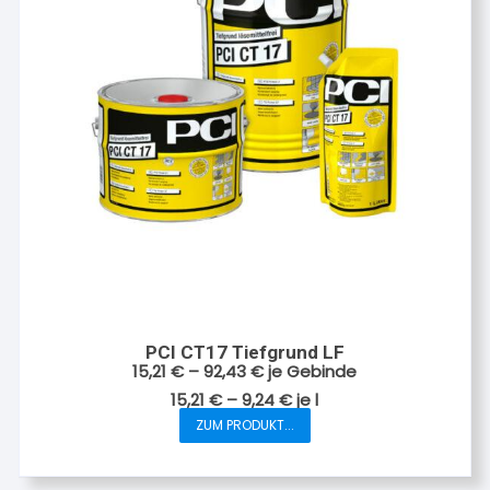
PCI CT17 Tiefgrund LF
15,21
€
–
92,43
€
je Gebinde
15,21
€
–
9,24
€
je
l
ZUM PRODUKT...
Dieses
Produkt
weist