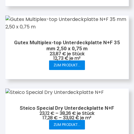
weist
mehrere
Varianten
auf.
Die
Optionen
Gutex Multiplex-top Unterdeckplatte N+F 35
können
mm 2,50 x 0,75 m
23,87
€
je Stück
auf
12,73
€
je
m²
der
ZUM PRODUKT...
Produktseite
gewählt
werden
Steico Special Dry Unterdeckplatte N+F
23,12
€
–
38,26
€
je Stück
17,28
€
–
33,92
€
je
m²
Dieses
ZUM PRODUKT...
Produkt