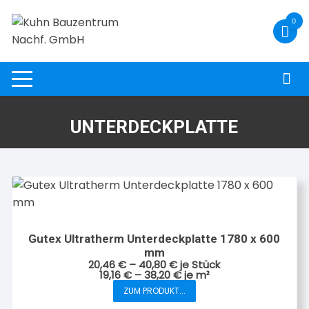
Zum
0
Inhalt
springen
UNTERDECKPLATTE
Gutex Ultratherm Unterdeckplatte 1780 x 600
mm
20,46
€
–
40,80
€
je Stück
19,16
€
–
38,20
€
je
m²
Dieses
ZUM PRODUKT...
Produkt