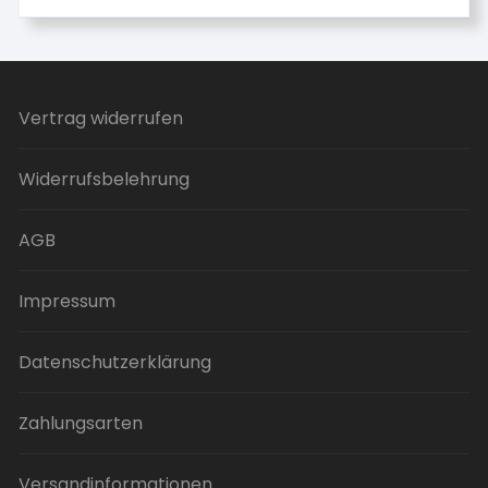
weist
mehrere
Varianten
auf.
Vertrag widerrufen
Die
Optionen
können
Widerrufsbelehrung
auf
der
AGB
Produktseite
gewählt
Impressum
werden
Datenschutzerklärung
Zahlungsarten
Versandinformationen