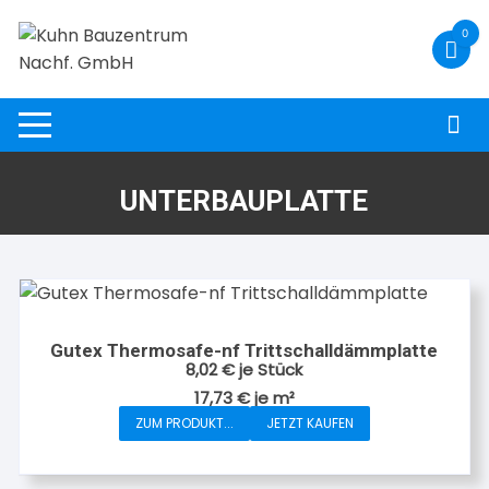
Zum
0
Inhalt
springen
UNTERBAUPLATTE
Gutex Thermosafe-nf Trittschalldämmplatte
8,02
€
je Stück
17,73
€
je
m²
ZUM PRODUKT...
JETZT KAUFEN