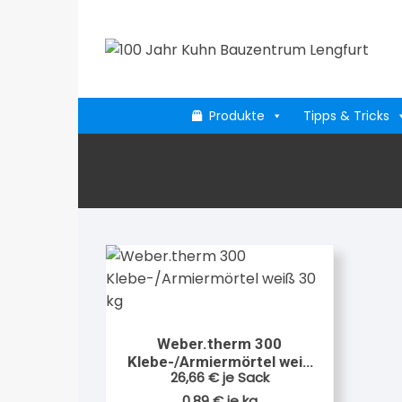
Zum
Inhalt
springen
Produkte
Tipps & Tricks
Weber.therm 300
Klebe-/Armiermörtel weiß
26,66
€
je Sack
30 kg
0,89
€
je
kg