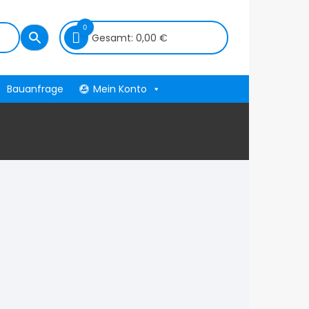
0
Gesamt:
0,00
€
Bauanfrage
Mein Konto