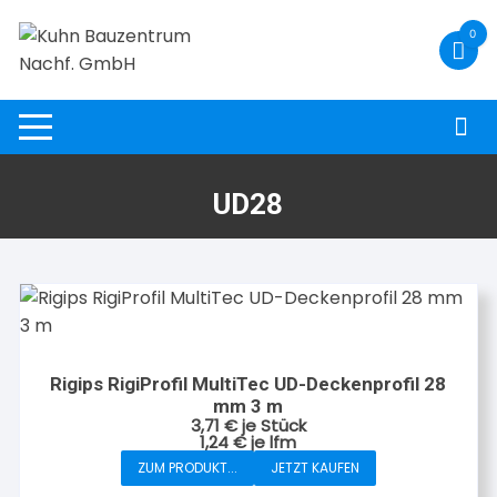
Zum
0
Inhalt
springen
UD28
Rigips RigiProfil MultiTec UD-Deckenprofil 28
mm 3 m
3,71
€
je Stück
1,24
€
je
lfm
ZUM PRODUKT...
JETZT KAUFEN