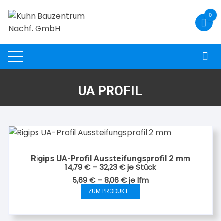
Zum
0
Inhalt
springen
UA PROFIL
Rigips UA-Profil Aussteifungsprofil 2 mm
14,79
€
–
32,23
€
je Stück
5,69
€
–
8,06
€
je
lfm
ZUM PRODUKT...
Dieses
Produkt
weist