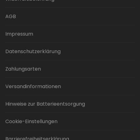
können
auf
der
AGB
Produktseite
gewählt
Impressum
werden
Datenschutzerklärung
Zahlungsarten
Versandinformationen
Hinweise zur Batterieentsorgung
Cookie-Einstellungen
Barrierefreiheitserklärung