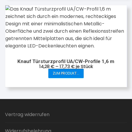
mehrere
Varianten
auf.
Die
Optionen
können
auf
der
Knauf Türsturzprofil UA/CW-Profile 1,6 m
Produktseite
14,28
€
–
17,73
€
je Stück
gewählt
ZUM PRODUKT...
Dieses
werden
Produkt
weist
mehrere
Varianten
auf.
Vertrag widerrufen
Die
Optionen
Widerrufsbelehrung