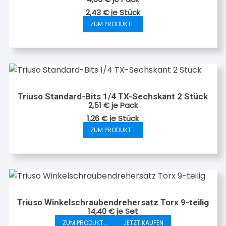
2,43
€
je
Stück
ZUM PRODUKT...
Dieses
Produkt
weist
mehrere
Varianten
auf.
Triuso Standard-Bits 1/4 TX-Sechskant 2 Stück
Die
2,51
€
je Pack
Optionen
1,26
€
je
Stück
können
ZUM PRODUKT...
Dieses
auf
Produkt
der
weist
Produktseite
mehrere
gewählt
Varianten
werden
auf.
Triuso Winkelschraubendrehersatz Torx 9-teilig
Die
14,40
€
je Set
Optionen
ZUM PRODUKT...
JETZT KAUFEN