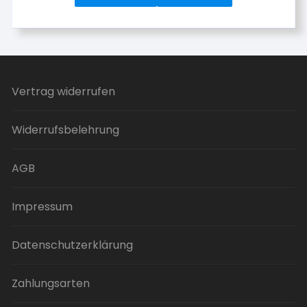
können
auf
der
Produktseite
gewählt
werden
Vertrag widerrufen
Widerrufsbelehrung
AGB
Impressum
Datenschutzerklärung
Zahlungsarten