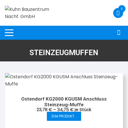
Zum
0
Inhalt
springen
STEINZEUGMUFFEN
Ostendorf KG2000 KGUSM Anschluss
Steinzeug-Muffe
23,78
€
–
34,75
€
je Stück
ZUM PRODUKT...
Dieses
Produkt