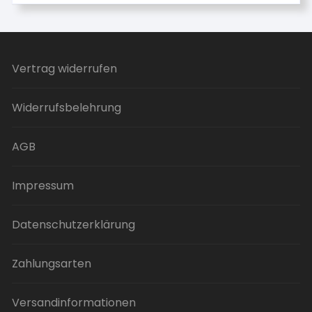
weist
mehrere
Varianten
auf.
Vertrag widerrufen
Die
Optionen
Widerrufsbelehrung
können
auf
der
AGB
Produktseite
gewählt
Impressum
werden
Datenschutzerklärung
Zahlungsarten
Versandinformationen