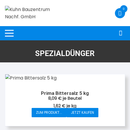
Zum
0
Inhalt
springen
SPEZIALDÜNGER
Prima Bittersalz 5 kg
8,09
€
je Beutel
1,62
€
je
kg
ZUM PRODUKT...
JETZT KAUFEN