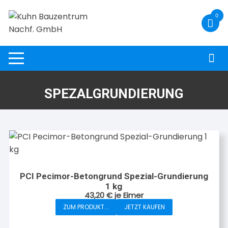
Zum
0
Inhalt
springen
SPEZALGRUNDIERUNG
PCI Pecimor-Betongrund Spezial-Grundierung
1 kg
43,20
€
je Eimer
ZUM PRODUKT...
JETZT KAUFEN