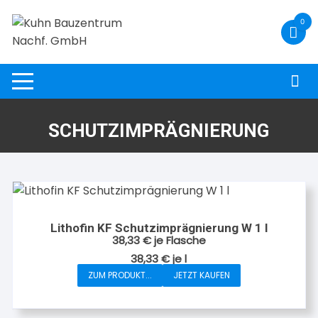
Zum
0
Inhalt
springen
SCHUTZIMPRÄGNIERUNG
Lithofin KF Schutzimprägnierung W 1 l
38,33
€
je Flasche
38,33
€
je
l
ZUM PRODUKT...
JETZT KAUFEN