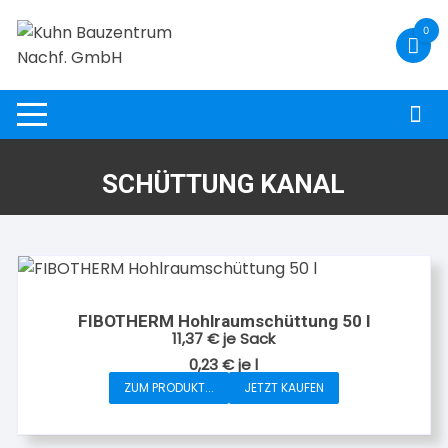
Zum
0
Inhalt
springen
SCHÜTTUNG KANAL
FIBOTHERM Hohlraumschüttung 50 l
11,37
€
je Sack
0,23
€
je
l
ZUM PRODUKT...
JETZT KAUFEN