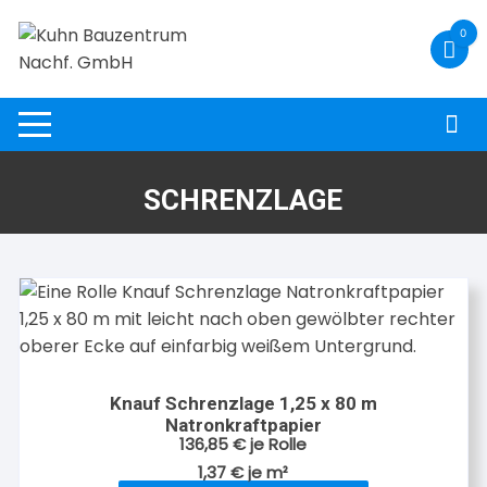
Zum
0
Inhalt
springen
SCHRENZLAGE
Knauf Schrenzlage 1,25 x 80 m
Natronkraftpapier
136,85
€
je Rolle
1,37
€
je
m²