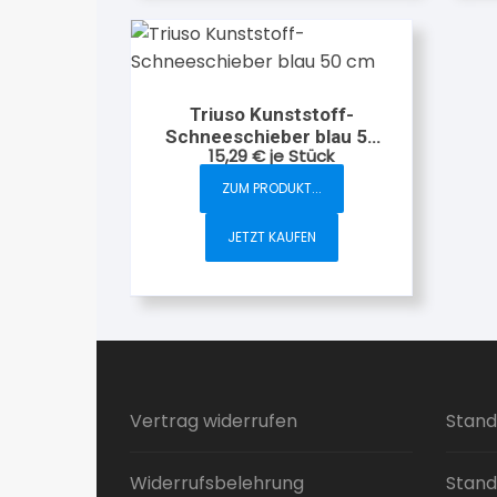
Triuso Kunststoff-
Schneeschieber blau 50
15,29
€
je Stück
cm
ZUM PRODUKT...
JETZT KAUFEN
Vertrag widerrufen
Stand
Widerrufsbelehrung
Stand