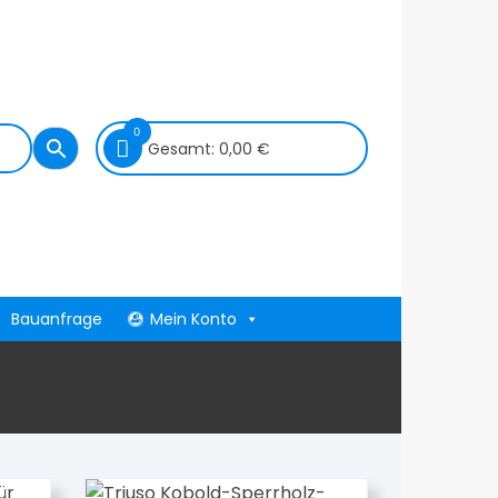
0
Gesamt:
0,00
€
Bauanfrage
Mein Konto