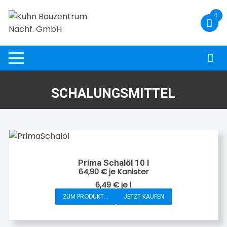
Zum
0
Inhalt
springen
SCHALUNGSMITTEL
Prima Schalöl 10 l
64,90
€
je Kanister
6,49
€
je
l
ZUM PRODUKT...
JETZT KAUFEN