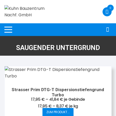
Zum
0
Inhalt
springen
SAUGENDER UNTERGRUND
Strasser Prim DTG-T Dispersionstiefengrund
Turbo
17,95
€
–
41,84
€
je Gebinde
17,95
€
–
8,37
€
je
kg
ZUM PRODUKT...
Dieses