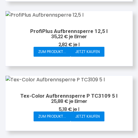
Produktseite
gewählt
werden
ProfiPlus Aufbrennsperre 12,5 l
35,22
€
je Eimer
2,82
€
je
l
ZUM PRODUKT...
JETZT KAUFEN
Tex-Color Aufbrennsperre P TC3109 5 l
25,88
€
je Eimer
5,18
€
je
l
ZUM PRODUKT...
JETZT KAUFEN