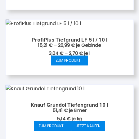
Produkt
weist
mehrere
Varianten
auf.
ProfiPlus Tiefgrund LF 5 l / 10 l
Die
15,21
€
–
26,99
€
je Gebinde
Optionen
3,04
€
–
2,70
€
je
l
können
ZUM PRODUKT...
Dieses
auf
Produkt
der
weist
Produktseite
mehrere
gewählt
Varianten
werden
auf.
Knauf Grundol Tiefengrund 10 l
Die
51,41
€
je Eimer
Optionen
5,14
€
je
kg
können
ZUM PRODUKT...
JETZT KAUFEN
auf
der