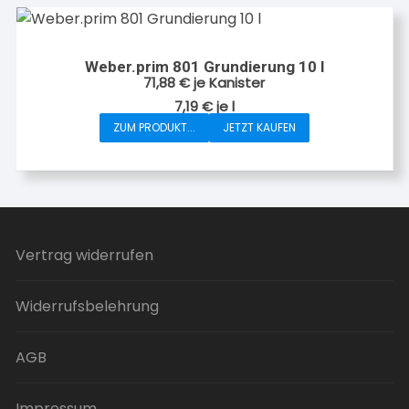
Weber.prim 801 Grundierung 10 l
71,88
€
je Kanister
7,19
€
je
l
ZUM PRODUKT...
JETZT KAUFEN
Vertrag widerrufen
Widerrufsbelehrung
AGB
Impressum