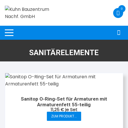
Zum
0
Inhalt
springen
SANITÄRELEMENTE
Sanitop O-Ring-Set für Armaturen mit
Armaturenfett 55-teilig
11,25
€
je Set
ZUM PRODUKT...