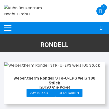
Zum
0
Inhalt
springen
RONDELL
Weber.therm Rondell STR-U-EPS weiß 100
Stück
1.201,90
€
je Paket
ZUM PRODUKT...
JETZT KAUFEN