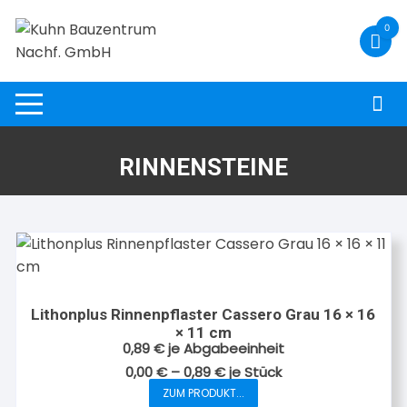
Zum
0
Inhalt
springen
RINNENSTEINE
Lithonplus Rinnenpflaster Cassero Grau 16 × 16
× 11 cm
0,89
€
je Abgabeeinheit
0,00
€
–
0,89
€
je
Stück
ZUM PRODUKT...
Dieses