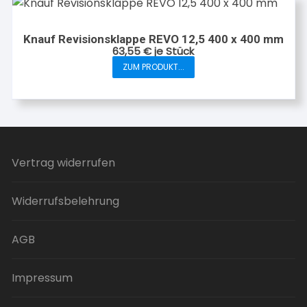
Varianten
auf.
Knauf Revisionsklappe REVO 12,5 400 x 400 mm
Die
63,55
€
je Stück
Optionen
ZUM PRODUKT...
können
auf
der
Produktseite
gewählt
werden
Vertrag widerrufen
Widerrufsbelehrung
AGB
Impressum