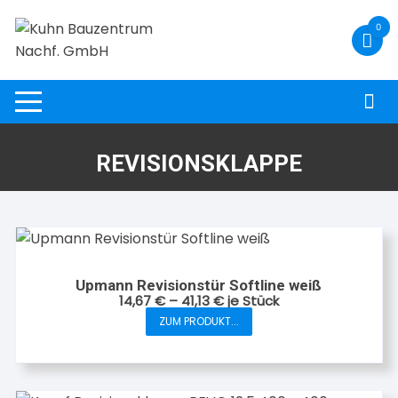
Zum
0
Inhalt
springen
REVISIONSKLAPPE
Upmann Revisionstür Softline weiß
14,67
€
–
41,13
€
je Stück
ZUM PRODUKT...
Dieses
Produkt
weist
mehrere