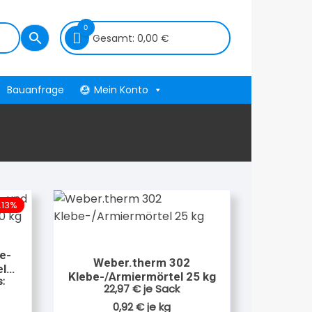
0
Gesamt:
0,00
€
Bauanfrage
Mein Konto
.13%
e-
Weber.therm 302
l
Klebe-/Armiermörtel 25 kg
:
22,97
€
je Sack
0,92
€
je
kg