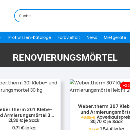
Profiwissen-Kataloge
Farbvielfalt
News
Mietgeräte
RENOVIERUNGSMÖRTEL
-29
Weber.therm 307 Kleb
eber.therm 301 Klebe-
und Armierungsmörte
d Armierungsmörtel 30
Ursprünglicher
Abverkaufspreis
43,32
€
leicht 20 kg
21,36
€
je Sack
Preis
Aktueller
kg
30,70
€
je Sack
war:
Preis
0,71
€
je
kg
1,54
€
je
kg
2,17
€
43,32 €
ist: