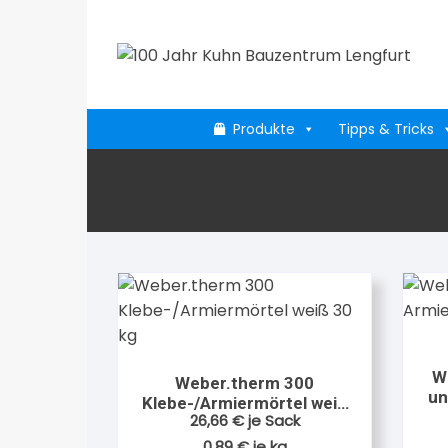
Zum
Inhalt
springen
Produkte
Tipps & Tricks
W
Weber.therm 300
un
Klebe-/Armiermörtel weiß
26,66
€
je Sack
30 kg
0,89
€
je
kg