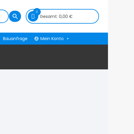
0
Gesamt:
0,00
€
Bauanfrage
Mein Konto