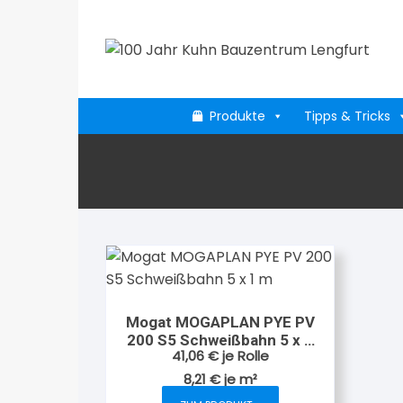
Zum
Inhalt
springen
Produkte
Tipps & Tricks
Mogat MOGAPLAN PYE PV
200 S5 Schweißbahn 5 x 1
41,06
€
je Rolle
m
8,21
€
je
m²