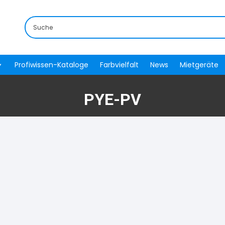
Profiwissen-Kataloge
Farbvielfalt
News
Mietgeräte
PYE-PV