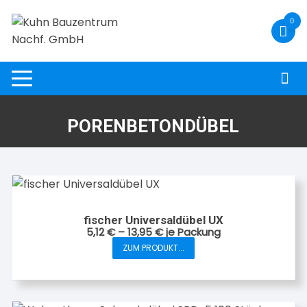
Zum
0
Inhalt
springen
PORENBETONDÜBEL
fischer Universaldübel UX
5,12
€
–
13,95
€
je Packung
ZUM PRODUKT...
Dieses
Produkt
weist
mehrere