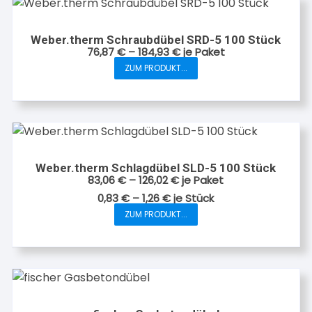
Varianten
auf.
Weber.therm Schraubdübel SRD-5 100 Stück
Die
76,87
€
–
184,93
€
je Paket
Optionen
ZUM PRODUKT...
Dieses
können
Produkt
auf
weist
der
mehrere
Produktseite
Varianten
gewählt
auf.
werden
Weber.therm Schlagdübel SLD-5 100 Stück
Die
83,06
€
–
126,02
€
je Paket
Optionen
0,83
€
–
1,26
€
je
Stück
können
ZUM PRODUKT...
Dieses
auf
Produkt
der
weist
Produktseite
mehrere
gewählt
Varianten
werden
auf.