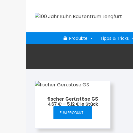
Zum
Inhalt
springen
Produkte
Tipps & Tricks
fischer Gerüstöse GS
4,67
€
–
5,12
€
je Stück
ZUM PRODUKT...
Dieses
Produkt
weist