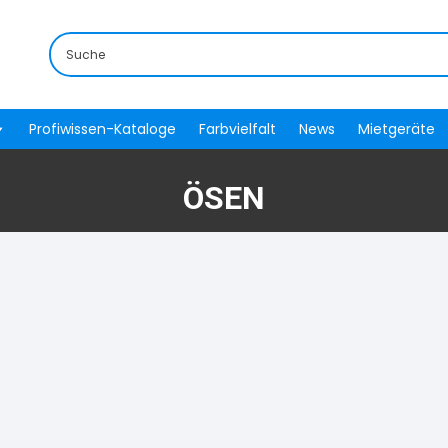
Profiwissen-Kataloge
Farbvielfalt
News
Mietgeräte
ÖSEN