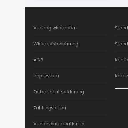
mehrere
Varianten
auf.
Die
Vertrag widerrufen
Stand
Optionen
können
Widerrufsbelehrung
Stand
auf
der
Produktseite
AGB
Konta
gewählt
werden
Impressum
Karri
Datenschutzerklärung
Zahlungsarten
Versandinformationen