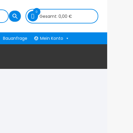
0
Gesamt:
0,00
€
Bauanfrage
Mein Konto