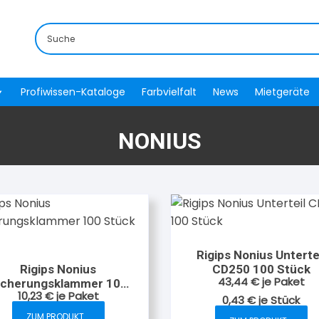
Profiwissen-Kataloge
Farbvielfalt
News
Mietgeräte
NONIUS
Rigips Nonius Unterte
Rigips Nonius
CD250 100 Stück
43,44
€
je Paket
icherungsklammer 100
10,23
€
je Paket
Stück
0,43
€
je
Stück
ZUM PRODUKT...