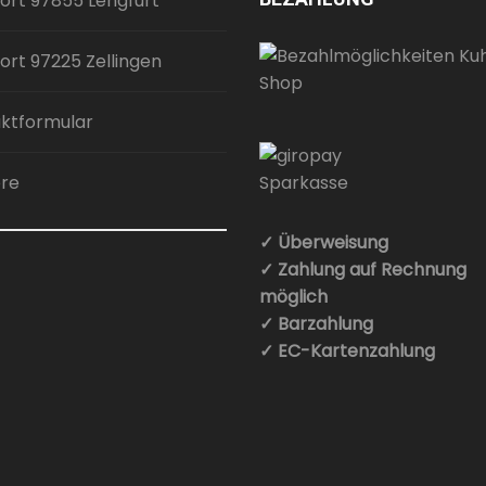
ort 97855 Lengfurt
Optionen
können
ort 97225 Zellingen
auf
der
Produktseite
ktformular
gewählt
werden
ere
✓ Überweisung
✓ Zahlung auf Rechnung
möglich
✓ Barzahlung
✓ EC-Kartenzahlung