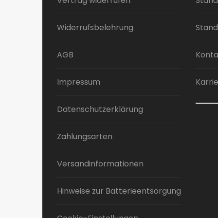
Vertrag widerrufen
Stand
Optionen
können
Widerrufsbelehrung
Stand
auf
der
Produktseite
AGB
Konta
gewählt
werden
Impressum
Karri
Datenschutzerklärung
Zahlungsarten
Versandinformationen
Hinweise zur Batterieentsorgung