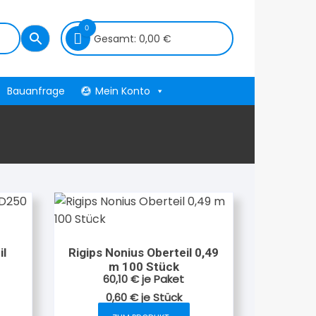
0
Gesamt:
0,00
€
Bauanfrage
Mein Konto
il
Rigips Nonius Oberteil 0,49
m 100 Stück
60,10
€
je Paket
0,60
€
je
Stück