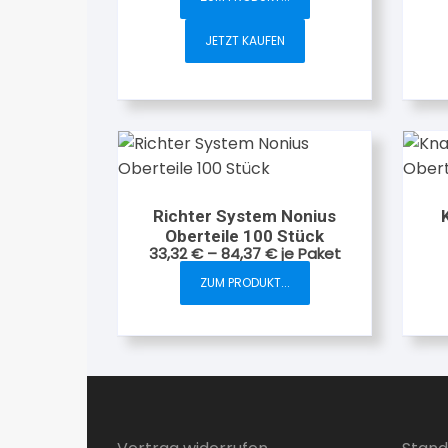
JETZT KAUFEN
Richter System Nonius
Oberteile 100 Stück
33,32
€
–
84,37
€
je Paket
ZUM PRODUKT...
Dieses
Produkt
weist
mehrere
Varianten
auf.
Die