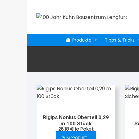
Zum
Inhalt
springen
Produkte
Tipps & Tricks
Rigips Nonius Oberteil 0,29
m 100 Stück
S
26,18
€
je Paket
ZUM PRODUKT...