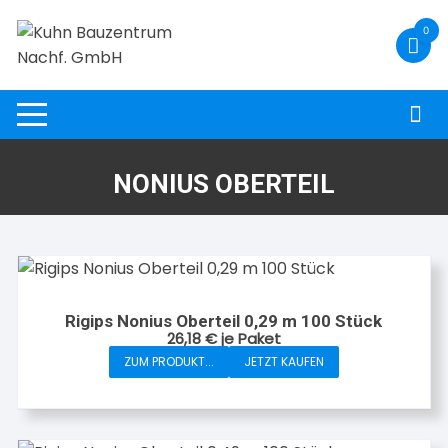
Zum
0
Inhalt
springen
NONIUS OBERTEIL
Rigips Nonius Oberteil 0,29 m 100 Stück
26,18
€
je Paket
ZUM PRODUKT...
JETZT KAUFEN