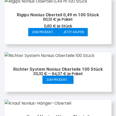
Rigips Nonius Oberteil 0,49 m 100 Stück
60,10
€
je Paket
0,60
€
je
Stück
ZUM PRODUKT...
JETZT KAUFEN
Richter System Nonius Oberteile 100 Stück
33,32
€
–
84,37
€
je Paket
ZUM PRODUKT...
Dieses
Produkt
weist
mehrere
Varianten
auf.