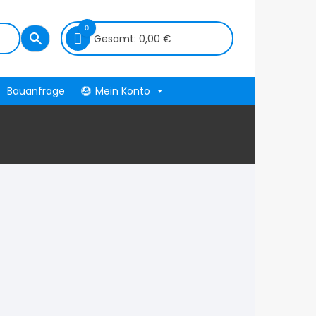
0
Gesamt:
0,00
€
Bauanfrage
Mein Konto