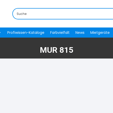
Profiwissen-Kataloge
Farbvielfalt
News
Mietgeräte
MUR 815