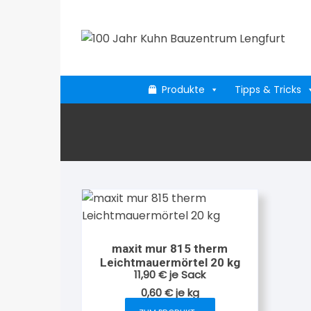
Zum
Inhalt
springen
Produkte
Tipps & Tricks
maxit mur 815 therm
Leichtmauermörtel 20 kg
11,90
€
je Sack
0,60
€
je
kg