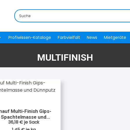
Profiwissen-Kataloge
Farbvielfalt
News
Mietgeräte
MULTIFINISH
nauf Multi-Finish Gips-
Spachtelmasse und
36,18
€
je Sack
Dünnputz 25 kg
1,45
€
je
kg