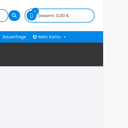
0
Gesamt:
0,00
€
Bauanfrage
Mein Konto