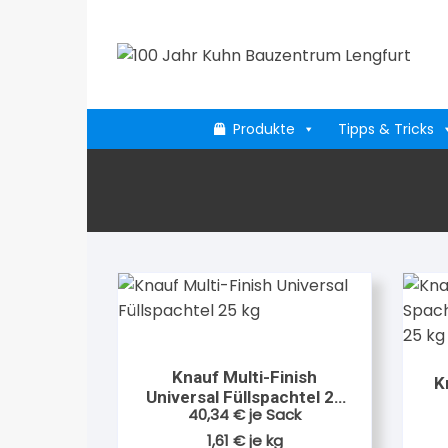
Zum
Inhalt
springen
Produkte
Tipps & Tricks
Knauf Multi-Finish
K
Universal Füllspachtel 25
40,34
€
je Sack
kg
1,61
€
je
kg