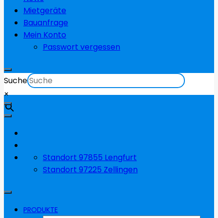
Mietgeräte
Bauanfrage
Mein Konto
Passwort vergessen
Suche
×
Standort 97855 Lengfurt
Standort 97225 Zellingen
PRODUKTE