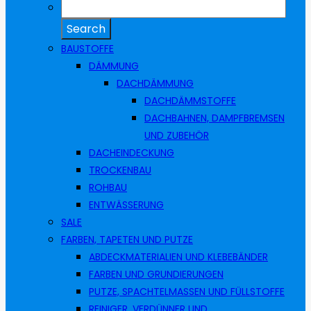
BAUSTOFFE
DÄMMUNG
DACHDÄMMUNG
DACHDÄMMSTOFFE
DACHBAHNEN, DAMPFBREMSEN
UND ZUBEHÖR
DACHEINDECKUNG
TROCKENBAU
ROHBAU
ENTWÄSSERUNG
SALE
FARBEN, TAPETEN UND PUTZE
ABDECKMATERIALIEN UND KLEBEBÄNDER
FARBEN UND GRUNDIERUNGEN
PUTZE, SPACHTELMASSEN UND FÜLLSTOFFE
REINIGER, VERDÜNNER UND