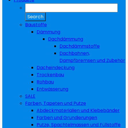
Baustoffe
Dämmung
Dachdämmung
Dachdämmstoffe
Dachbahnen,
Dampfbremsen und Zubehör
Dacheindeckung
Trockenbau
Rohbau
Entwässerung
SALE
Farben, Tapeten und Putze
Abdeckmaterialien und Klebebänder
Farben und Grundierungen
Putze, Spachtelmassen und Füllstoffe