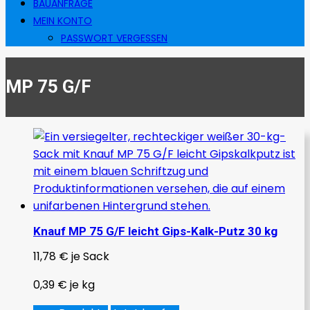
BAUANFRAGE
MEIN KONTO
PASSWORT VERGESSEN
MP 75 G/F
Knauf MP 75 G/F leicht Gips-Kalk-Putz 30 kg
11,78
€
je Sack
0,39
€
je
kg