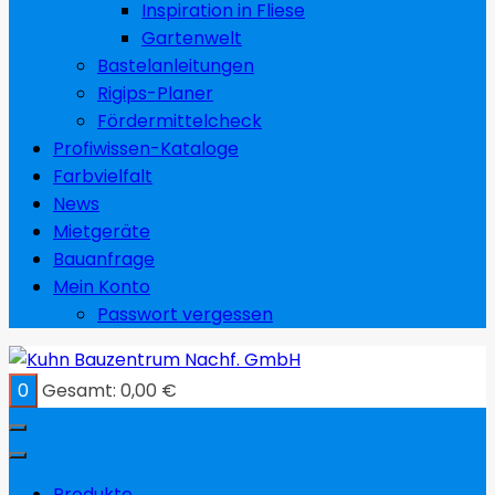
Inspiration in Fliese
Gartenwelt
Bastelanleitungen
Rigips-Planer
Fördermittelcheck
Profiwissen-Kataloge
Farbvielfalt
News
Mietgeräte
Bauanfrage
Mein Konto
Passwort vergessen
0
Gesamt:
0,00
€
Produkte