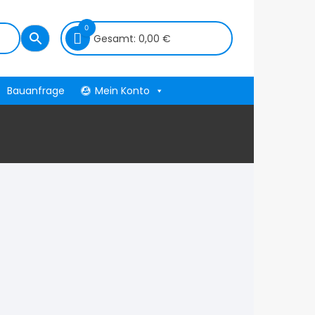
0
Gesamt:
0,00
€
Bauanfrage
Mein Konto