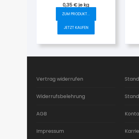
0,35
€
je
kg
ZUM PRODUKT...
JETZT KAUFEN
Vertrag widerrufen
Stand
Widerrufsbelehrung
Stand
AGB
Konta
Impressum
Karri