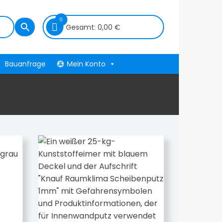
0
Gesamt:
0,00
€
Bauanfrage
Mein Konto