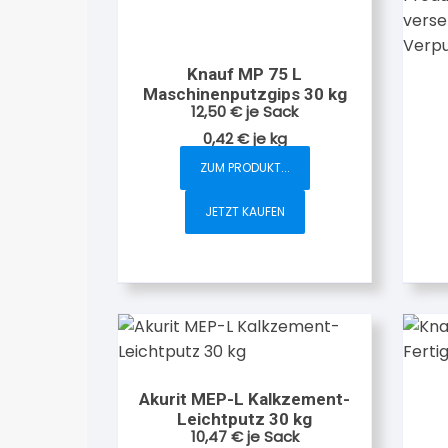
werden
Knauf MP 75 L
Maschinenputzgips 30 kg
12,50
€
je Sack
0,42
€
je
kg
ZUM PRODUKT...
JETZT KAUFEN
Akurit MEP-L Kalkzement-
Leichtputz 30 kg
10,47
€
je Sack