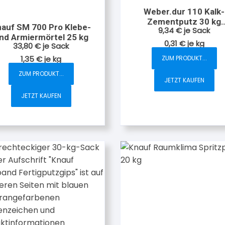
Weber.dur 110 Kalk-
Zementputz 30 kg
auf SM 700 Pro Klebe-
9,34
€
je Sack
zementgrau
nd Armiermörtel 25 kg
0,31
€
je
kg
33,80
€
je Sack
ZUM PRODUKT...
1,35
€
je
kg
ZUM PRODUKT...
JETZT KAUFEN
JETZT KAUFEN