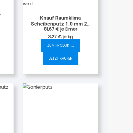
Knauf Raumklima
Scheibenputz 1.0 mm 25
81,67
€
je Eimer
kg
3,27
€
je
kg
ZUM PRODUKT...
JETZT KAUFEN