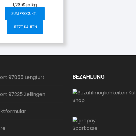
1,23
€
je
kg
ZUM PRODUKT...
JETZT KAUFEN
BEZAHLUNG
ort 97855 Lengfurt
ort 97225 Zellingen
ktformular
ere