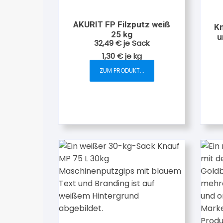
AKURIT FP Filzputz weiß
Kn
25 kg
u
32,49
€
je Sack
1,30
€
je
kg
ZUM PRODUKT...
Dieses
Produkt
weist
mehrere
Varianten
auf.
Die
Optionen
können
auf
der
Produktseite
gewählt