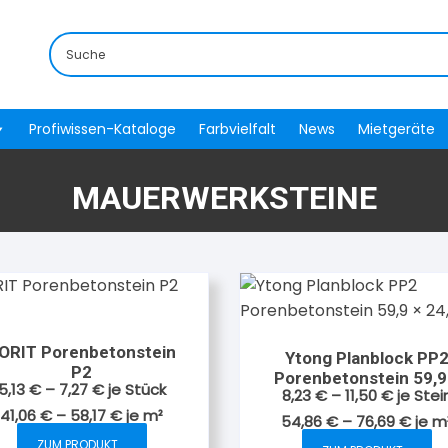
Profiwissen-Kataloge
Farbvielfalt
News
Mietgeräte
MAUERWERKSTEINE
ORIT Porenbetonstein
Ytong Planblock PP
P2
Porenbetonstein 59,9
5,13
€
–
7,27
€
je Stück
8,23
€
–
11,50
€
je Stei
24,9 cm
41,06
€
–
58,17
€
je
m²
54,86
€
–
76,69
€
je
m
ZUM PRODUKT...