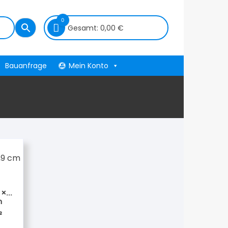
0
Gesamt:
0,00
€
Bauanfrage
Mein Konto
2
 ×
n
²