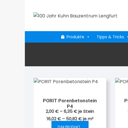
Zum
Inhalt
springen
Produkte
Tipps & Tricks
PORIT Porenbetonstein
P
P4
2,00
€
–
6,35
€
je Stein
16,02
€
–
50,82
€
je
m²
ZUM PRODUKT...