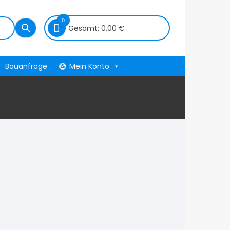
0
Gesamt:
0,00
€
Bauanfrage
Mein Konto