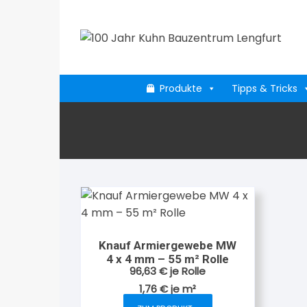
Zum
Inhalt
springen
Produkte
Tipps & Tricks
Knauf Armiergewebe MW
4 x 4 mm – 55 m² Rolle
96,63
€
je Rolle
1,76
€
je
m²