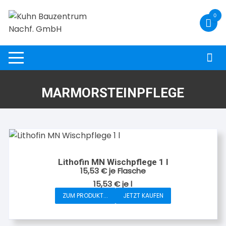
Zum
0
Inhalt
springen
MARMORSTEINPFLEGE
Lithofin MN Wischpflege 1 l
15,53
€
je Flasche
15,53
€
je
l
ZUM PRODUKT...
JETZT KAUFEN