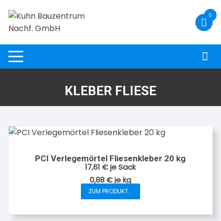
Zum
0
Inhalt
springen
KLEBER FLIESE
PCI Verlegemörtel Fliesenkleber 20 kg
17,61
€
je Sack
0,88
€
je
kg
ZUM PRODUKT...