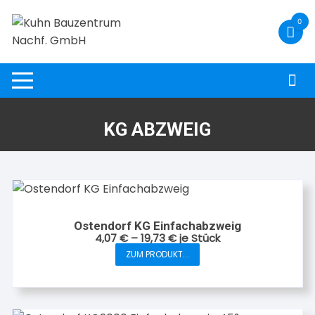
Zum
0
Inhalt
springen
KG ABZWEIG
Ostendorf KG Einfachabzweig
4,07
€
–
19,73
€
je Stück
ZUM PRODUKT...
Dieses
Produkt
weist
mehrere