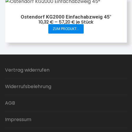
Varianten
auf.
Ostendorf KG2000 Einfachabzweig 45°
Die
10,32
€
–
57,20
€
je Stück
Optionen
ZUM PRODUKT...
Dieses
können
Produkt
auf
weist
der
mehrere
Produktseite
Varianten
gewählt
auf.
werden
Vertrag widerrufen
Die
Optionen
Widerrufsbelehrung
können
auf
der
AGB
Produktseite
gewählt
Impressum
werden